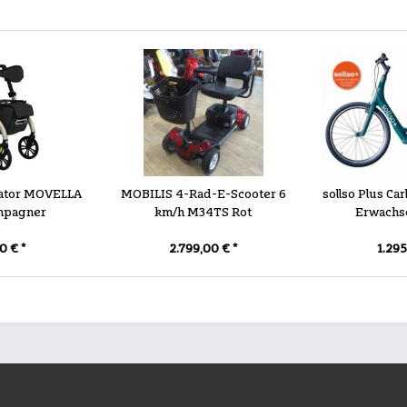
lator MOVELLA
MOBILIS 4-Rad-E-Scooter 6
sollso Plus Ca
ampagner
km/h M34TS Rot
Erwachs
0 € *
2.799,00 € *
1.295