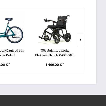
rbon-Laufrad für
Ultraleichtgewicht
SALJOL Carbo
ene Petrol
Elektrorollstuhl CARBON...
Pure
,00 € *
3.499,00 € *
699