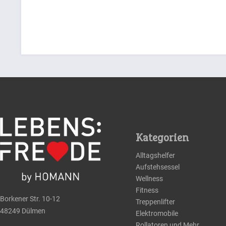
Kategorien
Alltagshelfer
Aufstehsessel
Wellness
Fitness
Borkener Str. 10-12
Treppenlifter
48249 Dülmen
Elektromobile
Rollatoren und Mehr