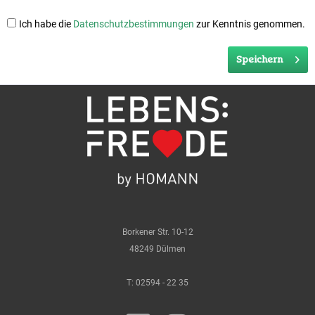
Ich habe die
Datenschutzbestimmungen
zur Kenntnis genommen.
Speichern
Borkener Str. 10-12
48249 Dülmen
T:
02594 - 22 35