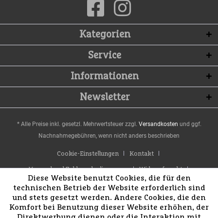
Kategorien
Service
Informationen
Newsletter
* Alle Preise inkl. gesetzl. Mehrwertsteuer zzgl.
Versandkosten
und ggf.
Nachnahmegebühren, wenn nicht anders beschrieben
Cookie-Einstellungen
Kontakt
Versand und Zahlungsbedingungen
Widerrufsrecht
Diese Website benutzt Cookies, die für den
Datenschutz
AGB
Impressum
technischen Betrieb der Website erforderlich sind
und stets gesetzt werden. Andere Cookies, die den
Komfort bei Benutzung dieser Website erhöhen, der
Direktwerbung dienen oder die Interaktion mit