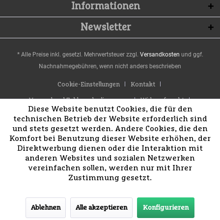
Informationen
Newsletter
* Alle Preise inkl. gesetzl. Mehrwertsteuer zzgl.
Versandkosten
und ggf.
Nachnahmegebühren, wenn nicht anders beschrieben
Cookie-Einstellungen
Kontakt
Versand und Zahlungsbedingungen
Widerrufsrecht
Diese Website benutzt Cookies, die für den
Datenschutz
AGB
Impressum
technischen Betrieb der Website erforderlich sind
und stets gesetzt werden. Andere Cookies, die den
Komfort bei Benutzung dieser Website erhöhen, der
Direktwerbung dienen oder die Interaktion mit
anderen Websites und sozialen Netzwerken
vereinfachen sollen, werden nur mit Ihrer
Zustimmung gesetzt.
Ablehnen
Alle akzeptieren
Konfigurieren