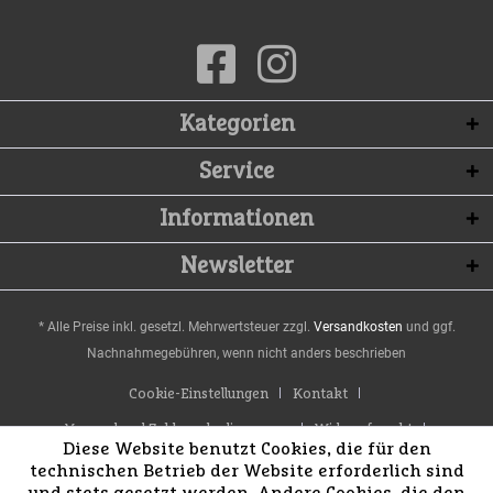
Kategorien
Service
Informationen
Newsletter
* Alle Preise inkl. gesetzl. Mehrwertsteuer zzgl.
Versandkosten
und ggf.
Nachnahmegebühren, wenn nicht anders beschrieben
Cookie-Einstellungen
Kontakt
Versand und Zahlungsbedingungen
Widerrufsrecht
Diese Website benutzt Cookies, die für den
Datenschutz
AGB
Impressum
technischen Betrieb der Website erforderlich sind