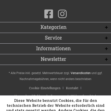
Kategorien
Service
Informationen
Newsletter
* Alle Preise inkl. gesetzl. Mehrwertsteuer zzgl.
Versandkosten
und ggf.
Nachnahmegebühren, wenn nicht anders beschrieben
Cookie-Einstellungen
Kontakt
Versand und Zahlungsbedingungen
Widerrufsrecht
Diese Website benutzt Cookies, die für den
Datenschutz
AGB
Impressum
technischen Betrieb der Website erforderlich sind
und stets gesetzt werden. Andere Cookies, die den