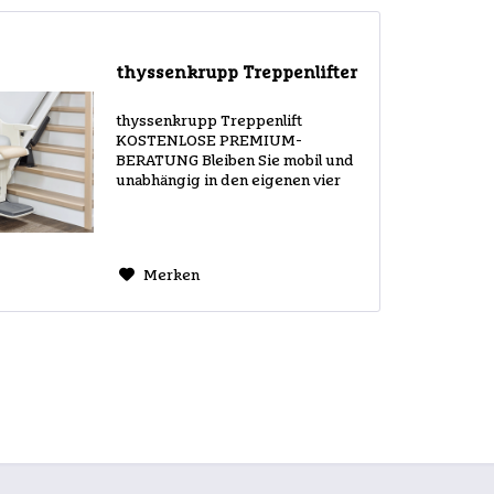
thyssenkrupp Treppenlifter
thyssenkrupp Treppenlift
KOSTENLOSE PREMIUM-
BERATUNG Bleiben Sie mobil und
unabhängig in den eigenen vier
Wänden – mit einem Treppenlift
von thyssenkrupp. Die Firma
thyssenkrupp bietet Lösungen
auch für enge Treppenhäuser ab
Merken
einer Breite...