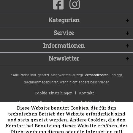
Kategorien
Service
Informationen
Newsletter
* Alle Preise inkl. gesetzl. Mehrwertsteuer zzgl.
Versandkosten
und ggf.
Nachnahmegebühren, wenn nicht anders beschrieben
Cookie-Einstellungen
Kontakt
Versand und Zahlungsbedingungen
Widerrufsrecht
Diese Website benutzt Cookies, die für den
Datenschutz
AGB
Impressum
technischen Betrieb der Website erforderlich sind
und stets gesetzt werden. Andere Cookies, die den
Komfort bei Benutzung dieser Website erhöhen, der
Direktwerbung dienen oder die Interaktion mit