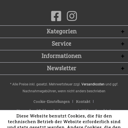
Kategorien
Service
Informationen
Newsletter
* Alle Preise inkl. gesetzl. Mehrwertsteuer zzgl.
Versandkosten
und ggf.
Nachnahmegebühren, wenn nicht anders beschrieben
Cookie-Einstellungen
Kontakt
Versand und Zahlungsbedingungen
Widerrufsrecht
Diese Website benutzt Cookies, die für den
Datenschutz
AGB
Impressum
technischen Betrieb der Website erforderlich sind
und stets gesetzt werden. Andere Cookies, die den