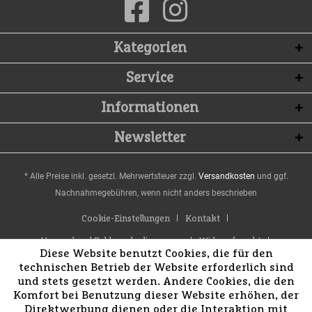
Kategorien
Service
Informationen
Newsletter
* Alle Preise inkl. gesetzl. Mehrwertsteuer zzgl.
Versandkosten
und ggf.
Nachnahmegebühren, wenn nicht anders beschrieben
Cookie-Einstellungen
Kontakt
Versand und Zahlungsbedingungen
Widerrufsrecht
Diese Website benutzt Cookies, die für den
Datenschutz
AGB
Impressum
technischen Betrieb der Website erforderlich sind
und stets gesetzt werden. Andere Cookies, die den
Komfort bei Benutzung dieser Website erhöhen, der
Direktwerbung dienen oder die Interaktion mit