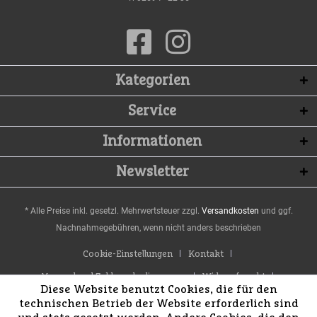
Kategorien
Service
Informationen
Newsletter
* Alle Preise inkl. gesetzl. Mehrwertsteuer zzgl.
Versandkosten
und ggf.
Nachnahmegebühren, wenn nicht anders beschrieben
Cookie-Einstellungen
Kontakt
Versand und Zahlungsbedingungen
Widerrufsrecht
Diese Website benutzt Cookies, die für den
Datenschutz
AGB
Impressum
technischen Betrieb der Website erforderlich sind