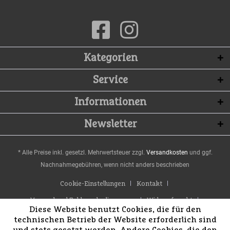
Kategorien
Service
Informationen
Newsletter
* Alle Preise inkl. gesetzl. Mehrwertsteuer zzgl.
Versandkosten
und ggf.
Nachnahmegebühren, wenn nicht anders beschrieben
Cookie-Einstellungen
Kontakt
Versand und Zahlungsbedingungen
Widerrufsrecht
Diese Website benutzt Cookies, die für den
Datenschutz
AGB
Impressum
technischen Betrieb der Website erforderlich sind