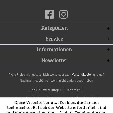
Kategorien
Service
Informationen
Newsletter
* Alle Preise inkl. gesetzl. Mehrwertsteuer zzgl.
Versandkosten
und ggf.
Nachnahmegebühren, wenn nicht anders beschrieben
Cookie-Einstellungen
Kontakt
Versand und Zahlungsbedingungen
Widerrufsrecht
Diese Website benutzt Cookies, die für den
Datenschutz
AGB
Impressum
technischen Betrieb der Website erforderlich sind
und stets gesetzt werden. Andere Cookies, die den