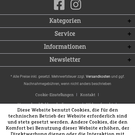
Kategorien
Service
Informationen
Newsletter
* Alle Preise inkl. gesetzl. Mehrwertsteuer zzgl.
Versandkosten
und ggf.
Nachnahmegebühren, wenn nicht anders beschrieben
Cookie-Einstellungen
Kontakt
Versand und Zahlungsbedingungen
Widerrufsrecht
Diese Website benutzt Cookies, die für den
Datenschutz
AGB
Impressum
technischen Betrieb der Website erforderlich sind
und stets gesetzt werden. Andere Cookies, die den
Komfort bei Benutzung dieser Website erhöhen, der
Direktwerbung dienen oder die Interaktion mit