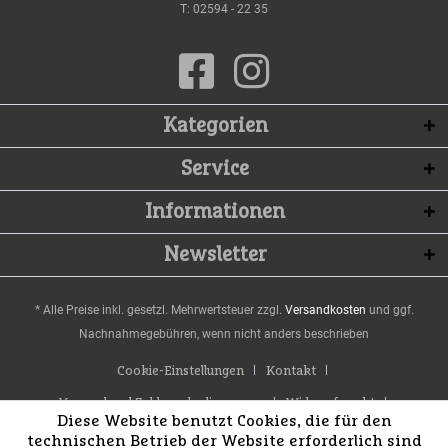
T:
02594 - 22 35
Kategorien
Service
Informationen
Newsletter
* Alle Preise inkl. gesetzl. Mehrwertsteuer zzgl.
Versandkosten
und ggf.
Nachnahmegebühren, wenn nicht anders beschrieben
Cookie-Einstellungen
Kontakt
Versand und Zahlungsbedingungen
Widerrufsrecht
Diese Website benutzt Cookies, die für den
Datenschutz
AGB
Impressum
technischen Betrieb der Website erforderlich sind