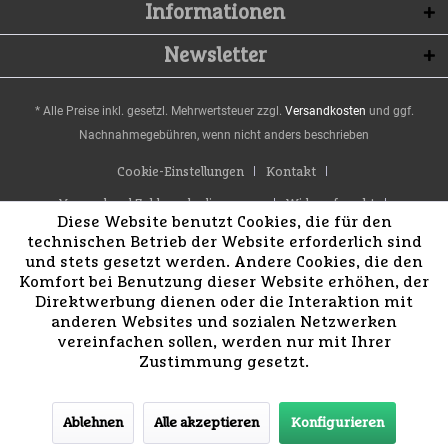
Informationen
Newsletter
* Alle Preise inkl. gesetzl. Mehrwertsteuer zzgl.
Versandkosten
und ggf.
Nachnahmegebühren, wenn nicht anders beschrieben
Cookie-Einstellungen
Kontakt
Versand und Zahlungsbedingungen
Widerrufsrecht
Diese Website benutzt Cookies, die für den
Datenschutz
AGB
Impressum
technischen Betrieb der Website erforderlich sind
und stets gesetzt werden. Andere Cookies, die den
Komfort bei Benutzung dieser Website erhöhen, der
Direktwerbung dienen oder die Interaktion mit
anderen Websites und sozialen Netzwerken
vereinfachen sollen, werden nur mit Ihrer
Zustimmung gesetzt.
Ablehnen
Alle akzeptieren
Konfigurieren